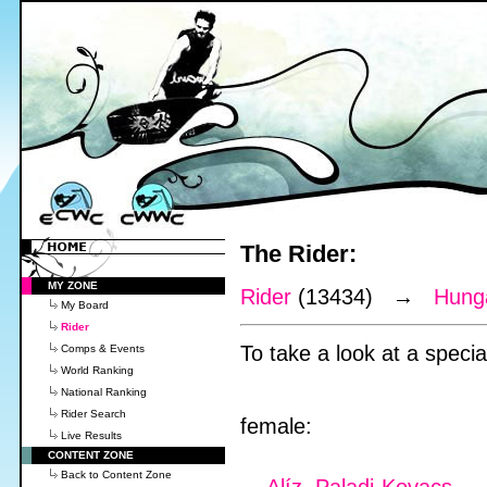
The Rider:
MY ZONE
Rider
(13434) →
Hung
My Board
Rider
To take a look at a special
Comps & Events
World Ranking
National Ranking
Rider Search
female:
Live Results
CONTENT ZONE
Back to Content Zone